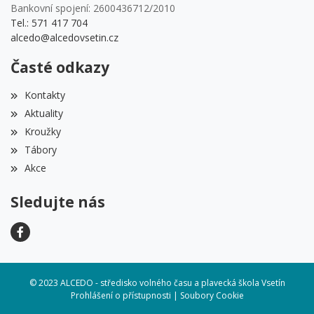
Bankovní spojení: 2600436712/2010
Tel.: 571 417 704
alcedo@alcedovsetin.cz
Časté odkazy
Kontakty
Aktuality
Kroužky
Tábory
Akce
Sledujte nás
© 2023 ALCEDO - středisko volného času a plavecká škola Vsetín
Prohlášení o přístupnosti
|
Soubory Cookie