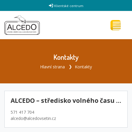
Klientské centrum
Kontakty
Hlavní strana
Kontakty
ALCEDO – středisko volného času a plavecká škola Vsetín
571 417 704
alcedo@alcedovsetin.cz