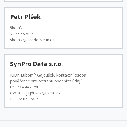
Petr Plšek
školník
737 955 597
skolnik@alcedovsetin.cz
SynPro Data s.r.o.
JUDr. Lubomír Gajdušek, kontaktní osoba
pověřenec pro ochranu osobních údajů
tel: 774 447 750
e-mail: l.gajdusek@tiscali.cz
ID DS: u577ac5