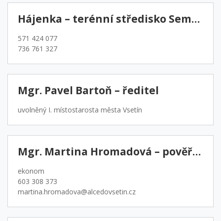
Hájenka – terénní středisko Semetín
571 424 077
736 761 327
Mgr. Pavel Bartoň – ředitel
uvolněný I. místostarosta města Vsetín
Mgr. Martina Hromadová – pověřená ředitelka
ekonom
603 308 373
martina.hromadova@alcedovsetin.cz