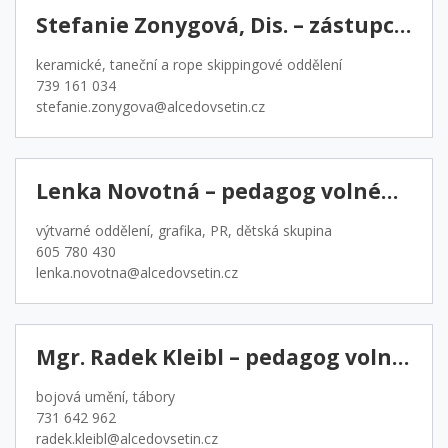
Stefanie Zonygová, Dis. – zástupce ředitele, pedagog volného času
keramické, taneční a rope skippingové oddělení
739 161 034
stefanie.zonygova@alcedovsetin.cz
Lenka Novotná – pedagog volného času
výtvarné oddělení, grafika, PR, dětská skupina
605 780 430
lenka.novotna@alcedovsetin.cz
Mgr. Radek Kleibl – pedagog volného času
bojová umění, tábory
731 642 962
radek.kleibl@alcedovsetin.cz