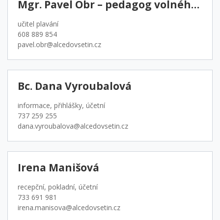
Mgr. Pavel Obr – pedagog volného času
učitel plavání
608 889 854
pavel.obr@alcedovsetin.cz
Bc. Dana Vyroubalová
informace, přihlášky, účetní
737 259 255
dana.vyroubalova@alcedovsetin.cz
Irena Manišová
recepční, pokladní, účetní
733 691 981
irena.manisova@alcedovsetin.cz