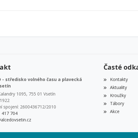
akt
Časté odk
- středisko volného času a plavecká
Kontakty
setín
Aktuality
alandry 1095, 755 01 Vsetín
Kroužky
51922
Tábory
í spojení: 2600436712/2010
Akce
1 417 704
alcedovsetin.cz