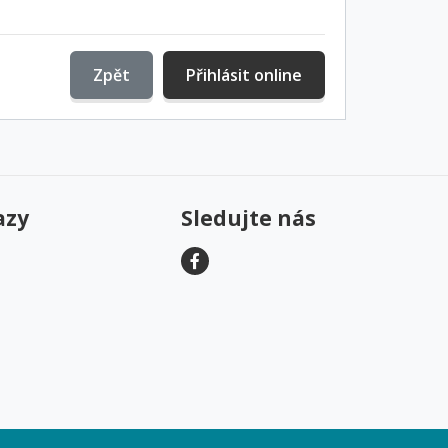
Zpět
Přihlásit online
azy
Sledujte nás