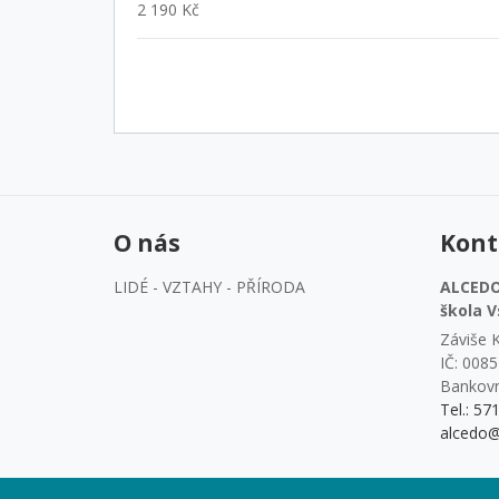
2 190 Kč
O nás
Kont
LIDÉ - VZTAHY - PŘÍRODA
ALCEDO 
škola V
Záviše K
IČ: 008
Bankovn
Tel.: 57
alcedo@