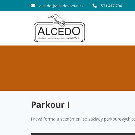
alcedo@alcedovsetin.cz
571 417 704
Parkour I
Hravá forma a seznámení se základy parkourových te