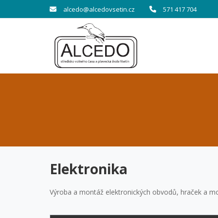
alcedo@alcedovsetin.cz
571 417 704
Elektronika
Výroba a montáž elektronických obvodů, hraček a m