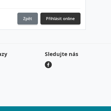
Zpět
Přihlásit online
azy
Sledujte nás