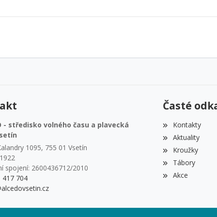
akt
Časté odk
- středisko volného času a plavecká
Kontakty
setín
Aktuality
alandry 1095, 755 01 Vsetín
Kroužky
51922
Tábory
í spojení: 2600436712/2010
Akce
1 417 704
alcedovsetin.cz