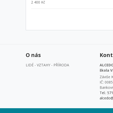
2 400 Kč
O nás
Kont
LIDÉ - VZTAHY - PŘÍRODA
ALCEDO 
škola V
Záviše K
IČ: 008
Bankovn
Tel.: 57
alcedo@