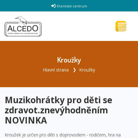
Klientské centrum
Kroužky
Hlavní strana
Kroužky
Muzikohrátky pro děti se
zdravot.znevýhodněním
NOVINKA
Kroužek je určen pro děti s doprovodem - rodičem, hra na