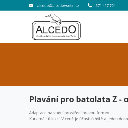
alcedo@alcedovsetin.cz
571 417 704
Plavání pro batolata Z -
Adaptace na vodní prostředí hravou formou.
Kurz má 10 lekcí. V ceně je účastník/dítě a jeden dosp