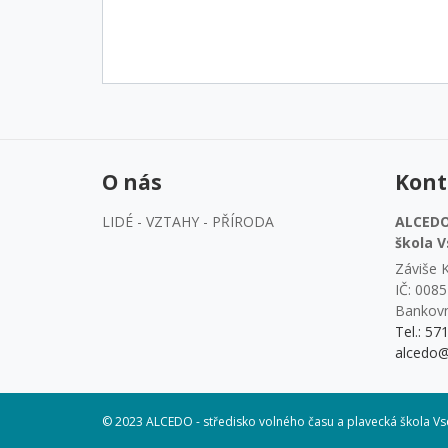
O nás
Kont
LIDÉ - VZTAHY - PŘÍRODA
ALCEDO 
škola V
Záviše K
IČ: 008
Bankovn
Tel.: 57
alcedo@
© 2023 ALCEDO - středisko volného času a plavecká škola Vs