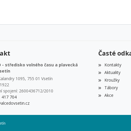
akt
Časté odk
- středisko volného času a plavecká
Kontakty
setín
Aktuality
alandry 1095, 755 01 Vsetín
Kroužky
51922
Tábory
í spojení: 2600436712/2010
Akce
1 417 704
alcedovsetin.cz
etín