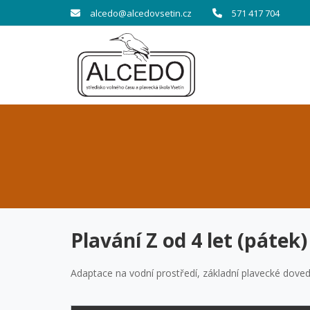
alcedo@alcedovsetin.cz
571 417 704
Plavání Z od 4 let (pátek)
Adaptace na vodní prostředí, základní plavecké dove