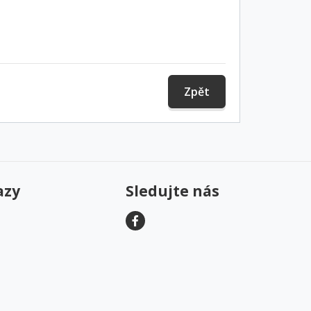
Zpět
azy
Sledujte nás