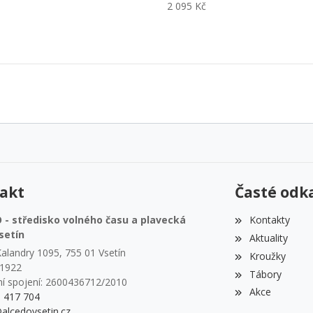
2 095 Kč
akt
Časté odk
- středisko volného času a plavecká
Kontakty
setín
Aktuality
alandry 1095, 755 01 Vsetín
Kroužky
51922
Tábory
í spojení: 2600436712/2010
Akce
1 417 704
alcedovsetin.cz