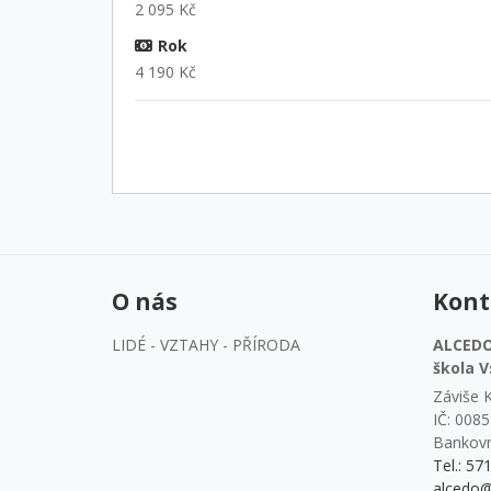
2 095 Kč
Rok
4 190 Kč
O nás
Kont
LIDÉ - VZTAHY - PŘÍRODA
ALCEDO 
škola V
Záviše K
IČ: 008
Bankovn
Tel.: 57
alcedo@