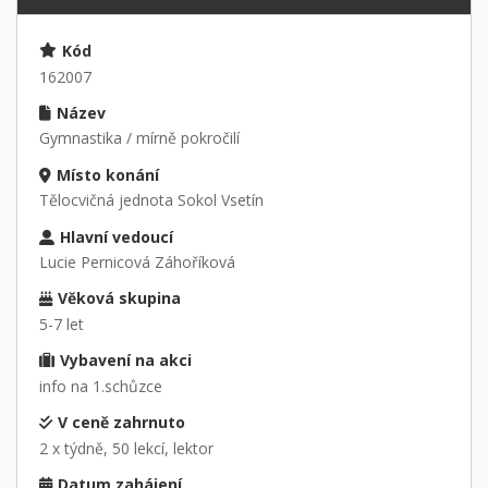
Kód
162007
Název
Gymnastika / mírně pokročilí
Místo konání
Tělocvičná jednota Sokol Vsetín
Hlavní vedoucí
Lucie Pernicová Záhoříková
Věková skupina
5-7 let
Vybavení na akci
info na 1.schůzce
V ceně zahrnuto
2 x týdně, 50 lekcí, lektor
Datum zahájení