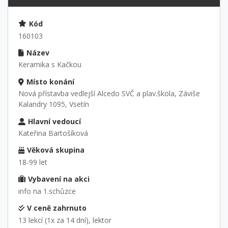
Kód
160103
Název
Keramika s Kačkou
Místo konání
Nová přístavba vedlejší Alcedo SVČ a plav.škola, Záviše
Kalandry 1095, Vsetín
Hlavní vedoucí
Kateřina Bartošíková
Věková skupina
18-99 let
Vybavení na akci
info na 1.schůzce
V ceně zahrnuto
13 lekcí (1x za 14 dní), lektor