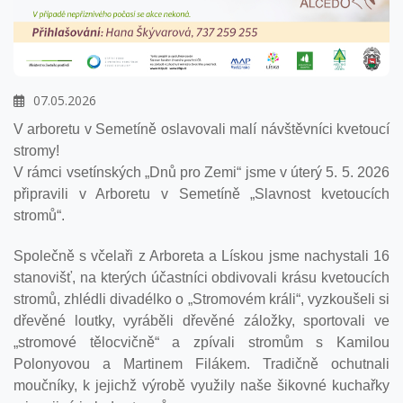
07.05.2026
V arboretu v Semetíně oslavovali malí návštěvníci kvetoucí
stromy!
V rámci vsetínských „Dnů pro Zemi“ jsme v úterý 5. 5. 2026
připravili v Arboretu v Semetíně „Slavnost kvetoucích
stromů“.
Společně s včelaři z Arboreta a Lískou jsme nachystali 16
stanovišť, na kterých účastníci obdivovali krásu kvetoucích
stromů, zhlédli divadélko o „Stromovém králi“, vyzkoušeli si
dřevěné loutky, vyráběli dřevěné záložky, sportovali ve
„stromové tělocvičně“ a zpívali stromům s Kamilou
Polonyovou a Martinem Filákem. Tradičně ochutnali
moučníky, k jejichž výrobě využily naše šikovné kuchařky