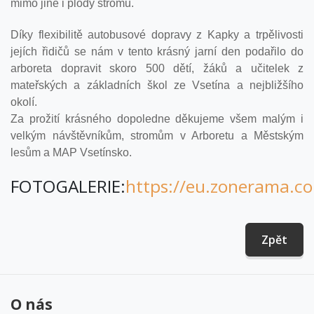
mimo jiné i plody stromů.
Díky flexibilitě autobusové dopravy z Kapky a trpělivosti
jejích řidičů se nám v tento krásný jarní den podařilo do
arboreta dopravit skoro 500 dětí, žáků a učitelek z
mateřských a základních škol ze Vsetína a nejbližšího
okolí.
Za prožití krásného dopoledne děkujeme všem malým i
velkým návštěvníkům, stromům v Arboretu a Městským
lesům a MAP Vsetínsko.
FOTOGALERIE:
https://eu.zonerama.c
Zpět
O nás