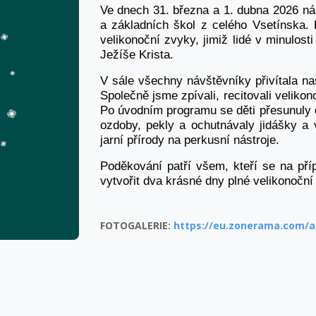
Ve dnech 31. března a 1. dubna 2026 ná
a základních škol z celého Vsetínska. 
velikonoční zvyky, jimiž lidé v minulosti
Ježíše Krista.
V sále všechny návštěvníky přivítala n
Společně jsme zpívali, recitovali veliko
Po úvodním programu se děti přesunuly d
ozdoby, pekly a ochutnávaly jidášky a 
jarní přírody na perkusní nástroje.
Poděkování patří všem, kteří se na pří
vytvořit dva krásné dny plné velikonočn
FOTOGALERIE:
https://eu.zonerama.com/a