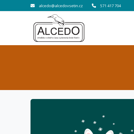
alcedo@alcedovsetin.cz
571 417 704