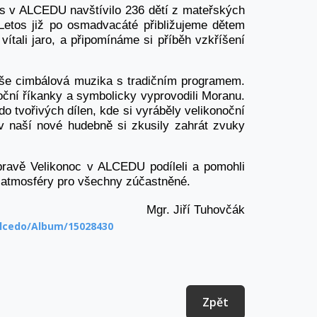
s v ALCEDU navštívilo 236 dětí z mateřských
Letos již po osmadvacáté přibližujeme dětem
 vítali jaro, a připomínáme si příběh vzkříšení
aše cimbálová muzika s tradičním programem.
noční říkanky a symbolicky vyprovodili Moranu.
o tvořivých dílen, kde si vyráběly velikonoční
v naší nové hudebně si zkusily zahrát zvuky
pravě Velikonoc v ALCEDU podíleli a pomohli
í atmosféry pro všechny zúčastněné.
Mgr. Jiří Tuhovčák
lcedo/Album/15028430
Zpět