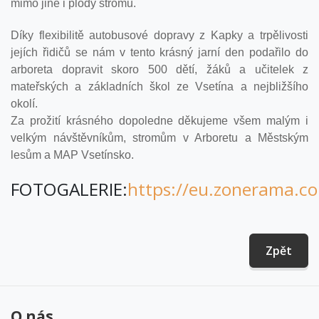
mimo jiné i plody stromů.
Díky flexibilitě autobusové dopravy z Kapky a trpělivosti
jejích řidičů se nám v tento krásný jarní den podařilo do
arboreta dopravit skoro 500 dětí, žáků a učitelek z
mateřských a základních škol ze Vsetína a nejbližšího
okolí.
Za prožití krásného dopoledne děkujeme všem malým i
velkým návštěvníkům, stromům v Arboretu a Městským
lesům a MAP Vsetínsko.
FOTOGALERIE:
https://eu.zonerama.c
Zpět
O nás