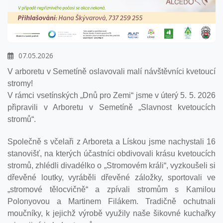
07.05.2026
V arboretu v Semetíně oslavovali malí návštěvníci kvetoucí
stromy!
V rámci vsetínských „Dnů pro Zemi“ jsme v úterý 5. 5. 2026
připravili v Arboretu v Semetíně „Slavnost kvetoucích
stromů“.
Společně s včelaři z Arboreta a Lískou jsme nachystali 16
stanovišť, na kterých účastníci obdivovali krásu kvetoucích
stromů, zhlédli divadélko o „Stromovém králi“, vyzkoušeli si
dřevěné loutky, vyráběli dřevěné záložky, sportovali ve
„stromové tělocvičně“ a zpívali stromům s Kamilou
Polonyovou a Martinem Filákem. Tradičně ochutnali
moučníky, k jejichž výrobě využily naše šikovné kuchařky