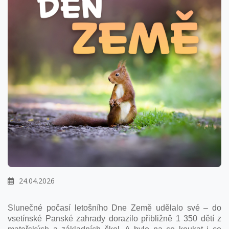
24.04.2026
Slunečné počasí letošního Dne Země udělalo své – do
vsetínské Panské zahrady dorazilo přibližně 1 350 dětí z