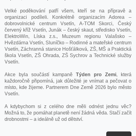
Velké poděkování patří všem, kteří se na přípravě a
organizaci podíleli. Konkrétně organizacím Adorea –
dobrovolnické centrum Vsetín, A-TOM Skorci, Český
červený kříž Vsetín, Junák – český skaut, středisko Vsetín,
ElektroWin, Líska z.s., Muzeum regionu Valašsko –
Hvězdárna Vsetín, Sluníčko – Rodinné a mateřské centrum
Vsetín, Záchranná stanice Hošťálková, ZŠ, MŠ a Praktická
škola Vsetín, ZŠ Ohrada, ZŠ Sychrov a Technické služby
Vsetín.
Akce byla součástí kampaně
Týden pro Zemi
, která
každoročně připomíná, jak důležité je vnímat a pečovat o
místo, kde žijeme. Partnerem Dne Země 2026 bylo město
Vsetín.
A kdybychom si z celého dne měli odnést jednu věc?
Možná to, že pomáhat planetě není žádná věda. Stačí začít
drobnostmi – a ideálně už od dětství.