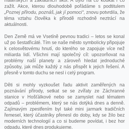
mateřských a základních škol. A bylo na co koukat i co
zažít. Akce, kterou dlouhodobě pořádáme s podtitulem
„Poznej přírodu, poznáš, jak jí pomoci“
, znovu potvrdila, že
téma vztahu člověka k přírodě rozhodně neztrácí na
aktuálnosti.
Den Země má ve Vsetíně pevnou tradici – letos se konal
už po šestatřicáté. Tím se naše město symbolicky připojuje
k celosvětovému hnutí, do kterého se zapojuje více než
miliarda lidí. Všichni mají společný cíl: upozorňovat na
problémy naší planety a zároveň hledat jednoduché
způsoby, jak může každý z nás přispět k jejich řešení. A
přesně v tomto duchu se nesl i celý program.
Děti si mohly vyzkoušet řadu aktivit zaměřených na
poznávání přírody, setkat se se zvířaty ze Záchranné
stanice v Hošťálkové nebo se zamyslet nad tématem
odpadů – problémem, který se nás dotýká dnes a denně.
Zajímavým zpestřením byl také mini jarmark tradičních
řemesel, který účastníky přenesl do doby, kdy se žilo bez
moderních technologií a co si budeme povídat, i bez hor
odpadu, které dnes produkujeme.